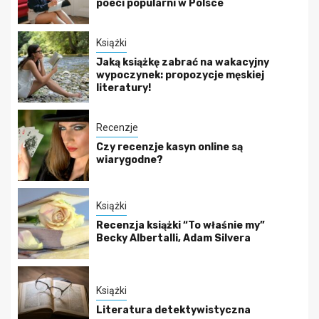
poeci popularni w Polsce
Książki
Jaką książkę zabrać na wakacyjny
wypoczynek: propozycje męskiej
literatury!
Recenzje
Czy recenzje kasyn online są
wiarygodne?
Książki
Recenzja książki “To właśnie my”
Becky Albertalli, Adam Silvera
Książki
Literatura detektywistyczna