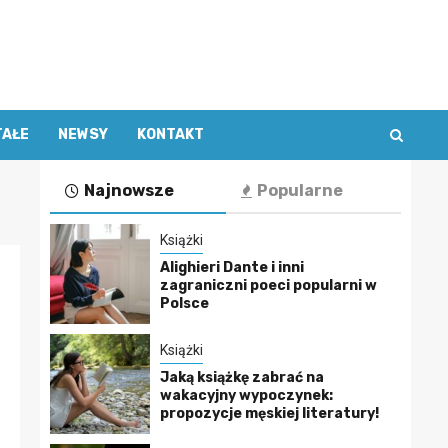
TAŁE
NEWSY
KONTAKT
Najnowsze
Popularne
Książki
Alighieri Dante i inni
zagraniczni poeci popularni w
Polsce
Książki
Jaką książkę zabrać na
wakacyjny wypoczynek:
propozycje męskiej literatury!