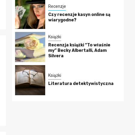
Recenzje
Czy recenzje kasyn online są
wiarygodne?
Książki
Recenzja książki “To właśnie
my” Becky Albertalli, Adam
Silvera
Książki
Literatura detektywistyczna