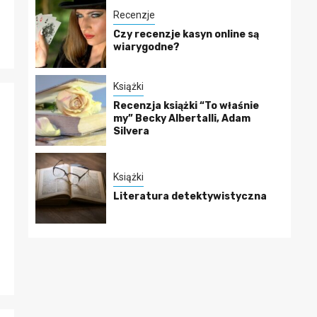
Recenzje
Czy recenzje kasyn online są
wiarygodne?
Książki
Recenzja książki “To właśnie
my” Becky Albertalli, Adam
Silvera
Książki
Literatura detektywistyczna