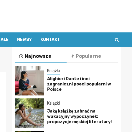
TAŁE
NEWSY
KONTAKT
Najnowsze
Popularne
Książki
Alighieri Dante i inni
zagraniczni poeci popularni w
Polsce
Książki
Jaką książkę zabrać na
wakacyjny wypoczynek:
propozycje męskiej literatury!