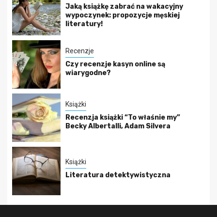
Jaką książkę zabrać na wakacyjny
wypoczynek: propozycje męskiej
literatury!
Recenzje
Czy recenzje kasyn online są
wiarygodne?
Książki
Recenzja książki “To właśnie my”
Becky Albertalli, Adam Silvera
Książki
Literatura detektywistyczna