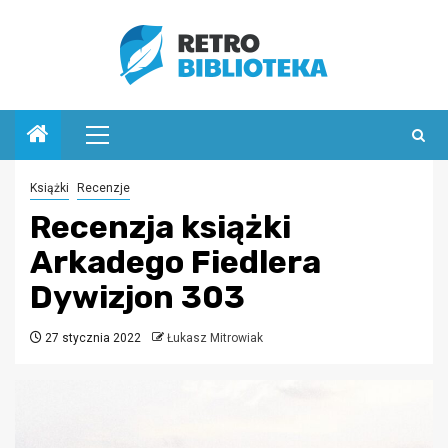
Przejdź
do
treści
Menu
główne
Książki
Recenzje
Recenzja książki
Arkadego Fiedlera
Dywizjon 303
27 stycznia 2022
Łukasz Mitrowiak