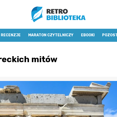
RECENZJE
MARATON CZYTELNICZY
EBOOKI
POZOS
reckich mitów