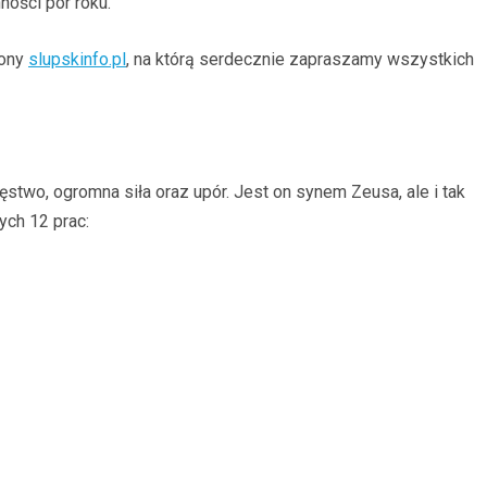
ności pór roku.
rony
slupskinfo.pl
, na którą serdecznie zapraszamy wszystkich
ęstwo, ogromna siła oraz upór. Jest on synem Zeusa, ale i tak
ych 12 prac: