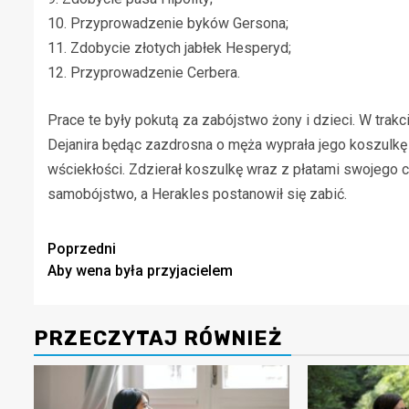
10. Przyprowadzenie byków Gersona;
11. Zdobycie złotych jabłek Hesperyd;
12. Przyprowadzenie Cerbera.
Prace te były pokutą za zabójstwo żony i dzieci. W trakc
Dejanira będąc zazdrosna o męża wyprała jego koszulkę 
wściekłości. Zdzierał koszulkę wraz z płatami swojego ci
samobójstwo, a Herakles postanowił się zabić.
Zobacz
Poprzedni
Aby wena była przyjacielem
wpisy
PRZECZYTAJ RÓWNIEŻ