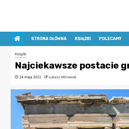
Przejdź
do
treści
STRONA GŁÓWNA
KSIĄŻKI
POLECAMY
Książki
Najciekawsze postacie g
24 maja 2022
Łukasz Mitrowiak