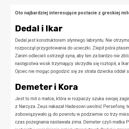
Oto najbardziej interesujące postacie z greckiej mito
Dedal i Ikar
Dedal jest konstruktorem słynnego labiryntu. Nie otrzym
rozpoczął przygotowania do ucieczki. Zlepił pióra ptasi
Zanim odlecieli ostrzegł syna, aby ten za bardzo nie zbl
następstwa wosk trzymający skrzydła się roztopił, a Ika
Ojciec nie mogąc pogodzić się ze strata dziecka oddał s
Demeter i Kora
Jest to mit o matce, która w rozpaczy szuka swojej zagi
z Narcyza. Zeus nakazał Hadesowi uwolnić Persefonę, ten 
zobowiązywało ją do powrotu w podziemie co trzy miesi
czas pożegnania nastawała zima. Demeter czyli matka Pe