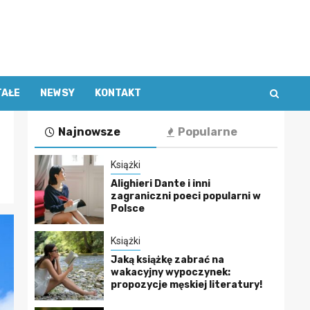
TAŁE
NEWSY
KONTAKT
Najnowsze
Popularne
Książki
Alighieri Dante i inni
zagraniczni poeci popularni w
Polsce
Książki
Jaką książkę zabrać na
wakacyjny wypoczynek:
propozycje męskiej literatury!