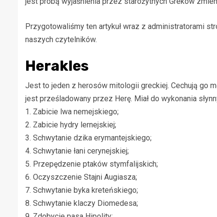
jest próbą wyjaśnienia przez starożytnych Greków zmien
Przygotowaliśmy ten artykuł wraz z administratorami st
naszych czytelników.
Herakles
Jest to jeden z herosów mitologii greckiej. Cechują go m
jest prześladowany przez Herę. Miał do wykonania słynn
1. Zabicie lwa nemejskiego;
2. Zabicie hydry lernejskiej;
3. Schwytanie dzika erymantejskiego;
4. Schwytanie łani cerynejskiej;
5. Przepędzenie ptaków stymfalijskich;
6. Oczyszczenie Stajni Augiasza;
7. Schwytanie byka kreteńskiego;
8. Schwytanie klaczy Diomedesa;
9. Zdobycie pasa Hipolity;