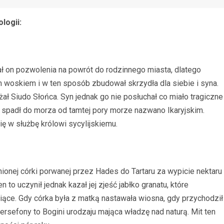
logii:
ał on pozwolenia na powrót do rodzinnego miasta, dlatego
m woskiem i w ten sposób zbudował skrzydła dla siebie i syna.
iżał Siudo Słońca. Syn jednak go nie posłuchał co miało tragiczne
r spadł do morza od tamtej pory morze nazwano Ikaryjskim.
ię w służbę królowi sycylijskiemu.
nionej córki porwanej przez Hades do Tartaru za wypicie nektaru
to uczynił jednak kazał jej zjeść jabłko granatu, które
ące. Gdy córka była z matką nastawała wiosna, gdy przychodził
rsefony to Bogini urodzaju mająca władzę nad naturą. Mit ten